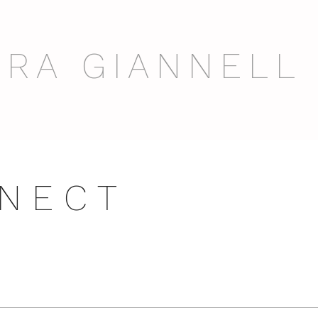
RA GIANNELL
N E C T