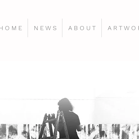
H O M E
N E W S
A B O U T
A R T W O 