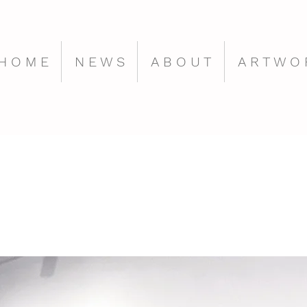
H O M E
N E W S
A B O U T
A R T W O 